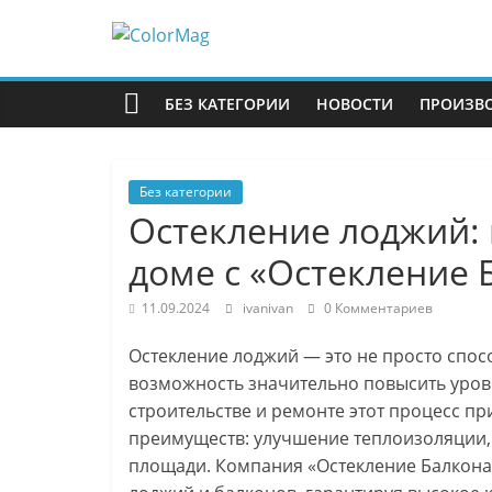
Перейти
к
ColorMag
содержимому
БЕЗ КАТЕГОРИИ
НОВОСТИ
ПРОИЗВ
ColorMag
Demo
site
Без категории
Остекление лоджий: 
доме с «Остекление 
11.09.2024
ivanivan
0 Комментариев
Остекление лоджий — это не просто спос
возможность значительно повысить уров
строительстве и ремонте этот процесс п
преимуществ: улучшение теплоизоляции,
площади. Компания «Остекление Балкона