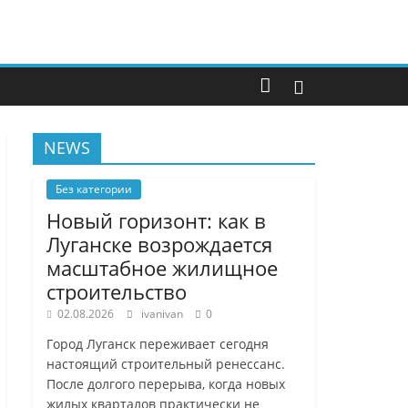
NEWS
Без категории
Новый горизонт: как в
Луганске возрождается
масштабное жилищное
строительство
02.08.2026
ivanivan
0
Город Луганск переживает сегодня
настоящий строительный ренессанс.
После долгого перерыва, когда новых
жилых кварталов практически не