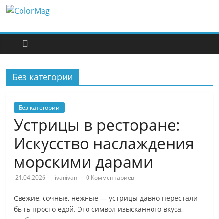
Перейти
ColorMag
к
содержимому
ColorMag
Demo
site
Без категории
Без категории
Устрицы в ресторане:
Искусство наслаждения
морскими дарами
21.04.2026
ivanivan
0 Комментариев
Свежие, сочные, нежные — устрицы давно перестали
быть просто едой. Это символ изысканного вкуса,