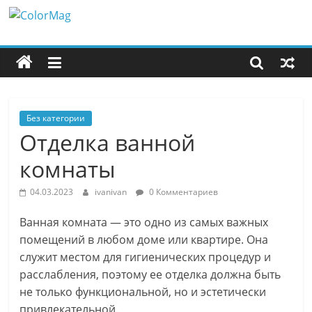
Перейти
ColorMag
к
содержимому
ColorMag
Demo
site
Без категории
Отделка ванной
комнаты
04.03.2023
ivanivan
0 Комментариев
Ванная комната — это одно из самых важных
помещений в любом доме или квартире. Она
служит местом для гигиенических процедур и
расслабления, поэтому ее отделка должна быть
не только функциональной, но и эстетически
привлекательной.