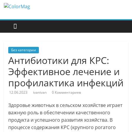
Перейти
ColorMag
к
содержимому
ColorMag
Demo
site
Без категории
Антибиотики для КРС:
Эффективное лечение и
профилактика инфекций
12.06.2023
ivanivan
0 Комментариев
Здоровье животных в сельском хозяйстве играет
важную роль в обеспечении качественного
продукта и успешного развития хозяйства. В
процессе содержания КРС (крупного рогатого