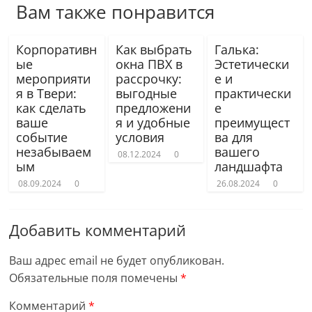
Вам также понравится
Корпоративн
Как выбрать
Галька:
ые
окна ПВХ в
Эстетически
мероприяти
рассрочку:
е и
я в Твери:
выгодные
практически
как сделать
предложени
е
ваше
я и удобные
преимущест
событие
условия
ва для
незабываем
вашего
08.12.2024
0
ым
ландшафта
08.09.2024
0
26.08.2024
0
Добавить комментарий
Ваш адрес email не будет опубликован.
Обязательные поля помечены
*
Комментарий
*