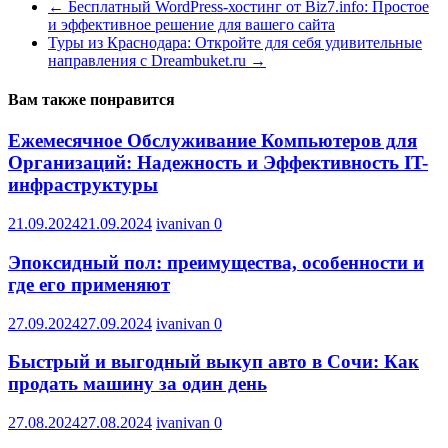
←
Бесплатный WordPress-хостинг от Biz7.info: Простое
и эффективное решение для вашего сайта
Туры из Краснодара: Откройте для себя удивительные
направления с Dreambuket.ru
→
Вам также понравится
Ежемесячное Обслуживание Компьютеров для
Организаций: Надежность и Эффективность IT-
инфраструктуры
21.09.2024
21.09.2024
ivanivan
0
Эпоксидный пол: преимущества, особенности и
где его применяют
27.09.2024
27.09.2024
ivanivan
0
Быстрый и выгодный выкуп авто в Сочи: Как
продать машину за один день
27.08.2024
27.08.2024
ivanivan
0