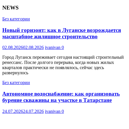
NEWS
Без категории
Новый горизонт: как в Луганске возрождается
масштабное жилищное строительство
02.08.2026
02.08.2026
ivanivan
0
Город Луганск переживает сегодня настоящий строительный
ренессанс. После долгого перерыва, когда новых жилых
кварталов практически не появлялось, сейчас здесь
развернулось
Без категории
Автономное водоснабжение: как организовать
бурение скважины на участке в Татарстане
24.07.2026
24.07.2026
ivanivan
0
ОАО 'Электропром' является ведущим предприятием военно-
промышленного комплекса России в области проектирования
и изготовления изделий электрооборудования, в том числе