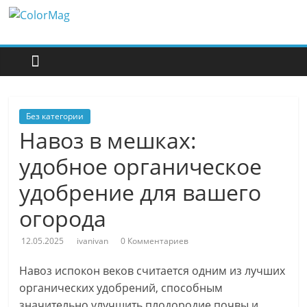
Перейти
ColorMag
к
содержимому
ColorMag
Demo
site
Без категории
Навоз в мешках:
удобное органическое
удобрение для вашего
огорода
12.05.2025
ivanivan
0 Комментариев
Навоз испокон веков считается одним из лучших
органических удобрений, способным
значительно улучшить плодородие почвы и