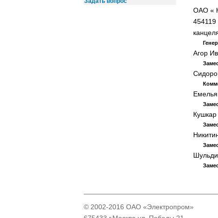
Задать вопрос
ОАО « 
454119 
канцеля
Гене
Агор Ив
Замес
Сидоров
Комм
Емельян
Замес
Кушкар 
Замес
Никитин
Замес
Шульдин
Замес
© 2002-2016 ОАО «Электропром»