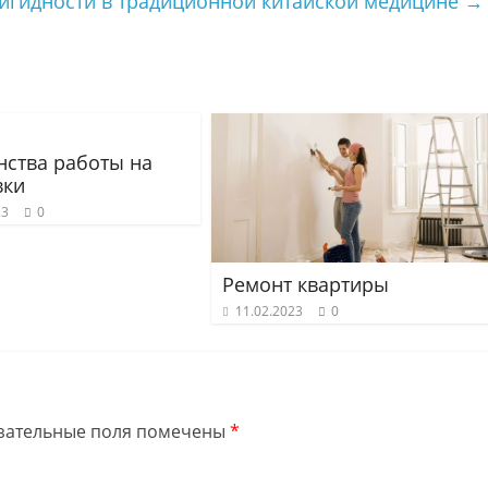
игидности в традиционной китайской медицине
→
нства работы на
вки
23
0
Ремонт квартиры
11.02.2023
0
зательные поля помечены
*