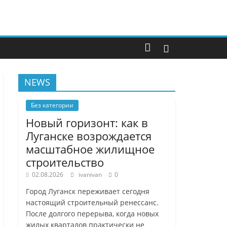
NEWS
Без категории
Новый горизонт: как в
Луганске возрождается
масштабное жилищное
строительство
02.08.2026
ivanivan
0
Город Луганск переживает сегодня
настоящий строительный ренессанс.
После долгого перерыва, когда новых
жилых кварталов практически не