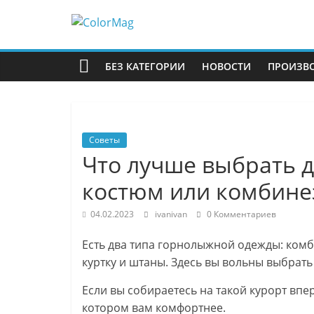
Перейти
к
ColorMag
содержимому
БЕЗ КАТЕГОРИИ
НОВОСТИ
ПРОИЗВ
ColorMag
Demo
site
Советы
Что лучше выбрать д
костюм или комбине
04.02.2023
ivanivan
0 Комментариев
Есть два типа горнолыжной одежды: комб
куртку и штаны. Здесь вы вольны выбрать т
Если вы собираетесь на такой курорт впе
котором вам комфортнее.