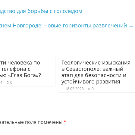
едство для борьбы с гололедом
жнем Новгороде: новые горизонты развлечений
→
йти человека по
Геологические изыскания
 телефона с
в Севастополе: важный
ю «Глаз Бога»?
этап для безопасности и
устойчивого развития
24
0
18.03.2023
0
зательные поля помечены
*