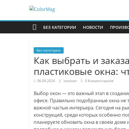
Перейти
к
ColorMag
содержимому
БЕЗ КАТЕГОРИИ
НОВОСТИ
ПРОИЗВ
ColorMag
Demo
site
Без категории
Как выбрать и заказ
пластиковые окна: ч
06.09.2024
ivanivan
0 Комментариев
Выбор окон — это важный этап в создан
офисе. Правильно подобранные окна не т
важной частью интерьера. Сегодня на р
конструкций, среди которых особенно по
планируете обновить окна в своем доме ил