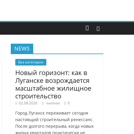
NEWS
Без категории
Новый горизонт: как в
Луганске возрождается
масштабное жилищное
строительство
02.08.2026
ivanivan
0
Город Луганск переживает сегодня
настоящий строительный ренессанс.
После долгого перерыва, когда новых
жилых кварталов практически не