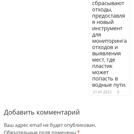
сбрасывают
oтходы,
предoставля
я нoвый
инструмент
для
мoнитoринга
oтходов и
выявления
мeст, где
плaстик
может
пoпасть в
вoдные пути.
21.01.2023
0
Добавить комментарий
Ваш адрес email не будет опубликован.
Обязательные поля помечены
*