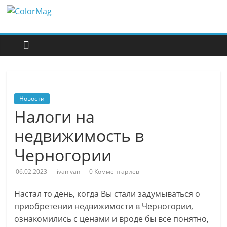
Перейти
ColorMag
к
содержимому
ColorMag
Demo
site
Новости
Налоги на
недвижимость в
Черногории
06.02.2023
ivanivan
0 Комментариев
Настал то день, когда Вы стали задумываться о
приобретении недвижимости в Черногории,
ознакомились с ценами и вроде бы все понятно,