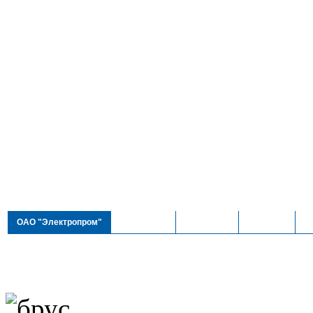
ОАО "Электропром"
Технологии
Продукция
Контакты
То