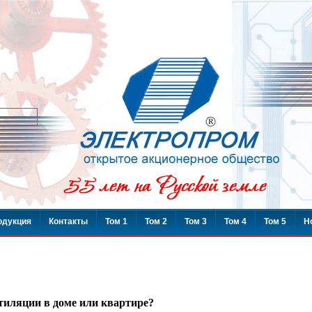
одукция
Контакты
Том 1
Том 2
Том 3
Том 4
Том 5
Н
нтиляции в доме или квартире?