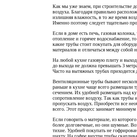
Как мы уже знаем, при строительстве д
воздуха. Благодаря правильно располо
излишняя влажность, в то же время воз
Именно поэтому следует тщательно пр
Если в доме есть печь, газовая колонка
отопление и горячее водоснабжение, то
какие трубы стоит покупать для обору
материалов и отличаться между собой н
На любой кухне газовую плиту и выход
до выхода не должна превышать 3 метра
Часто на вытяжных трубах приходится д
Вентиляционные трубы бывают нескольк
раньше в кухне чаще всего размещали 
сечением. Их удобней размещать над 
сопротивление воздуху. Так как трубы 
пропускать воздух. Приобрести все не
всего. Этот процесс занимает минимум 
Если говорить о материале, из которог
более долговечные, но они шумные. Во
тихие. Удобней покупать не гофрирован
шахту. На гофре внутри трубы скаплива