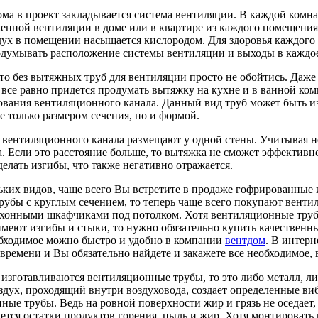
ома в проект закладывается система вентиляции. В каждой комн
женной вентиляции в доме или в квартире из каждого помещения
дух в помещении насыщается кислородом. Для здоровья каждого 
одумывать расположение системы вентиляции и выходы в каждо
, то без вытяжных труб для вентиляции просто не обойтись. Даже
 все равно придется продумать вытяжку на кухне и в ванной ком
дования вентиляционного канала. Данный вид труб может быть и
е только размером сечения, но и формой.
 вентиляционного канала размещают у одной стены. Учитывая 
. Если это расстояние больше, то вытяжка не сможет эффективн
елать изгибы, что также негативно отражается.
их видов, чаще всего Вы встретите в продаже гофрированные 
трубы с круглым сечением, то теперь чаще всего покупают вент
кухонными шкафчиками под потолком. Хотя вентиляционные тру
имеют изгибы и стыки, то нужно обязательно купить качественны
обходимое можно быстро и удобно в компании
вентдом
. В интерн
времени и Вы обязательно найдете и закажете все необходимое,
о изготавливаются вентиляционные трубы, то это либо металл, л
здух, проходящий внутри воздуховода, создает определенные в
ные трубы. Ведь на ровной поверхности жир и грязь не оседает,
ется остатки продуктов горения, пыль и жир. Хотя монтировать