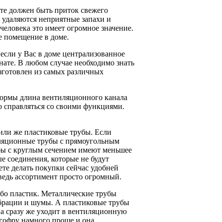
ате должен быть приток свежего
 удаляются неприятные запахи и
человека это имеет огромное значение.
е помещение в доме.
 если у Вас в доме централизованное
нате. В любом случае необходимо знать
зготовлен из самых различных
нормы длина вентиляционного канала
о справляться со своими функциями.
или же пластиковые трубы. Если
иляционные трубы с прямоугольным
бы с круглым сечением имеют меньшее
е соединения, которые не будут
ете делать покупки сейчас удобней
 ведь ассортимент просто огромный.
ибо пластик. Металлические трубы
ибрации и шумы. А пластиковые трубы
 а сразу же уходит в вентиляционную
 гофру намного проще и она