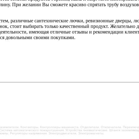
лину. При желании Вы сможете красиво спрятать трубу воздухо
тем, различные сантехнические лючки, ревизионные дверцы, лю
нок, стоит выбирать только качественный продукт. Желательно д
деятельности, имеющая отличные отзывы и рекомендации клиент
ться довольными своими покупками.
. Заземлители. Контакторы. Контроллеры машиниста. Отделители. Отключатели. Переклю
 Система автоматического пожаротушения. Устройства пневматические. Штанги заземляю
помпы. Регуляторы напряжения. Электродвигатели. Электромагниты.