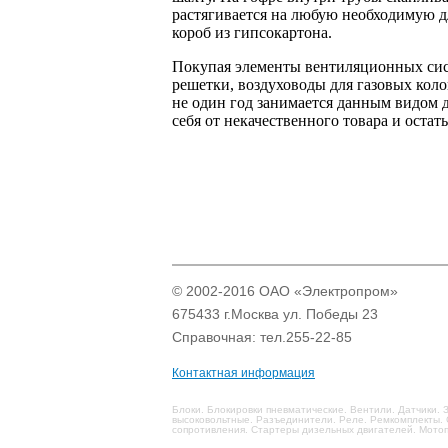
растягивается на любую необходимую д
короб из гипсокартона.
Покупая элементы вентиляционных сис
решетки, воздуховоды для газовых коло
не один год занимается данным видом 
себя от некачественного товара и оста
© 2002-2016 ОАО «Электропром»
675433 г.Москва ул. Победы 23
Справочная: тел.255-22-85
Контактная информация
Блоки. Блокировки пневматические. Вентили. Датчики
высоковольтные. Разъединители. Реле. Ремкомплекты.
сопротивления. Стартеры дизельных двигателей. Мото