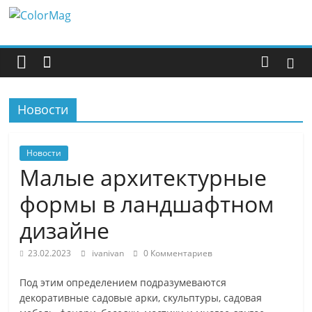
Перейти
ColorMag
к
содержимому
ColorMag
Demo
site
Новости
Новости
Малые архитектурные
формы в ландшафтном
дизайне
23.02.2023
ivanivan
0 Комментариев
Под этим определением подразумеваются
декоративные садовые арки, скульптуры, садовая