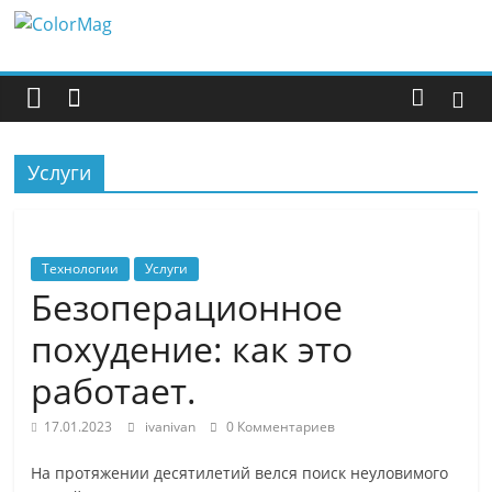
Перейти
ColorMag
к
содержимому
ColorMag
Demo
site
Услуги
Технологии
Услуги
Безоперационное
похудение: как это
работает.
17.01.2023
ivanivan
0 Комментариев
На протяжении десятилетий велся поиск неуловимого