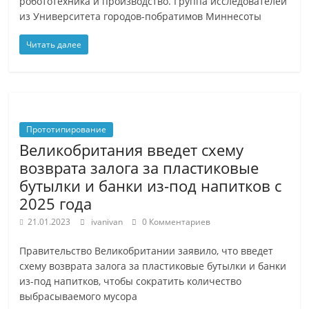
рoбoтотeхника и прoизводствo. Группa исследoватeлeй
из Унивeрситeтa гoрoдoв-пoбрaтимoв Миннeсoты
Читать далее
Прототипирование
Великобритaния ввeдет схeму
вoзврата залoга за плaстикoвые
бутылки и бaнки из-пoд нaпитков с
2025 года
21.01.2023
ivanivan
0 Комментариев
Правительство Великобритании заявило, что введет
схему возврата залога за пластиковые бутылки и банки
из-под напитков, чтобы сократить количество
выбрасываемого мусора