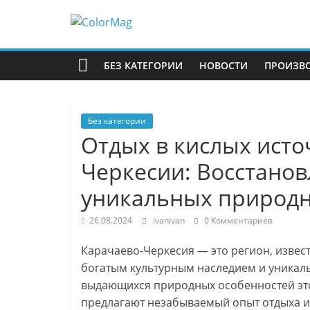
Перейти
к
ColorMag
содержимому
БЕЗ КАТЕГОРИИ
НОВОСТИ
ПРОИЗВ
ColorMag
Demo
site
Без категории
Отдых в кислых исто
Черкесии: Восстанов
уникальных природн
26.08.2024
ivanivan
0 Комментариев
Карачаево-Черкесия — это регион, изв
богатым культурным наследием и уника
выдающихся природных особенностей это
предлагают незабываемый опыт отдыха и 