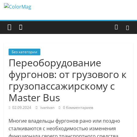
Перейти
ColorMag
к
содержимому
ColorMag
Demo
site
Без категории
Переоборудование
фургонов: от грузового к
грузопассажирскому с
Master Bus
02.09.2024
ivanivan
0 Комментариев
Многие владельцы фургонов рано или поздно
сталкиваются с необходимостью изменения
функционала своего транспортного средства.