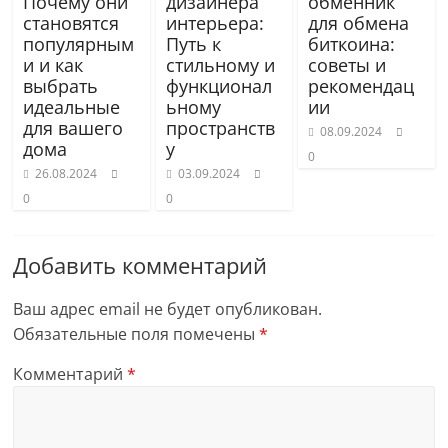
Почему они
дизайнера
обменник
становятся
интерьера:
для обмена
популярным
Путь к
биткоина:
и и как
стильному и
советы и
выбрать
функционал
рекомендац
идеальные
ьному
ии
для вашего
пространств
08.09.2024
дома
у
0
26.08.2024
03.09.2024
0
0
Добавить комментарий
Ваш адрес email не будет опубликован.
Обязательные поля помечены
*
Комментарий
*