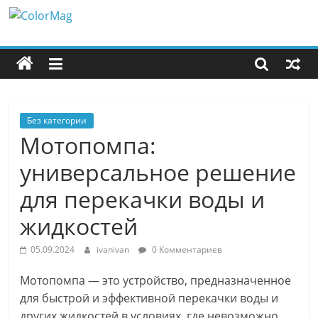
Перейти
ColorMag
к
содержимому
ColorMag
Demo
site
Без категории
Мотопомпа:
универсальное решение
для перекачки воды и
жидкостей
05.09.2024
ivanivan
0 Комментариев
Мотопомпа — это устройство, предназначенное
для быстрой и эффективной перекачки воды и
других жидкостей в условиях, где невозможно