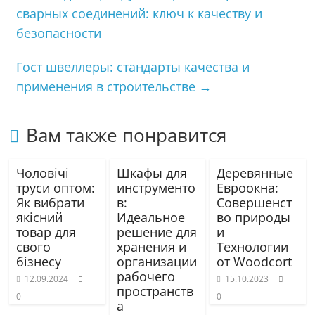
сварных соединений: ключ к качеству и
безопасности
Гост швеллеры: стандарты качества и
применения в строительстве
→
Вам также понравится
Чоловічі
Шкафы для
Деревянные
труси оптом:
инструменто
Евроокна:
Як вибрати
в:
Совершенст
якісний
Идеальное
во природы
товар для
решение для
и
свого
хранения и
Технологии
бізнесу
организации
от Woodcort
рабочего
12.09.2024
15.10.2023
пространств
0
0
а