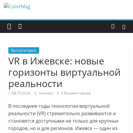
Перейти
ColorMag
к
содержимому
ColorMag
Demo
site
Без категории
VR в Ижевске: новые
горизонты виртуальной
реальности
08.10.2024
ivanivan
0 Комментариев
В последние годы технологии виртуальной
реальности (VR) стремительно развиваются и
становятся доступными не только для крупных
городов, но и для регионов. Ижевск — один из